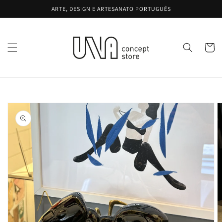
Saltar
ARTE, DESIGN E ARTESANATO PORTUGUÊS
para o
conteúdo
Carrinh
Saltar para
a
informação
do produto