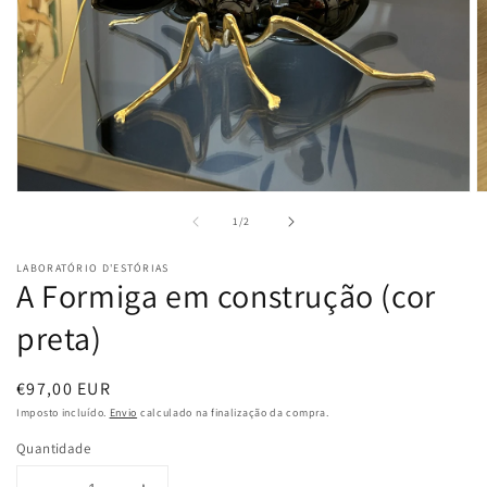
Abrir
A
conteúdo
c
de
1
/
2
multimédia
m
1
2
em
e
LABORATÓRIO D'ESTÓRIAS
modal
m
A Formiga em construção (cor
preta)
Preço
€97,00 EUR
normal
Imposto incluído.
Envio
calculado na finalização da compra.
Quantidade