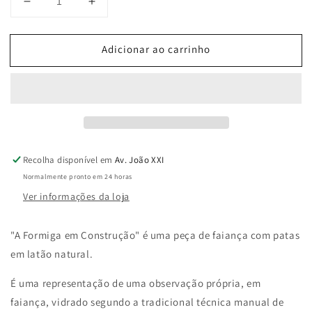
Diminuir
Aumentar
a
a
quantidade
quantidade
Adicionar ao carrinho
de
de
A
A
Formiga
Formiga
em
em
construção
construção
(cor
(cor
preta)
preta)
Recolha disponível em
Av. João XXI
Normalmente pronto em 24 horas
Ver informações da loja
"A Formiga em Construção" é uma peça de faiança com patas
em latão natural.
É uma representação de uma observação própria, em
faiança, vidrado segundo a tradicional técnica manual de