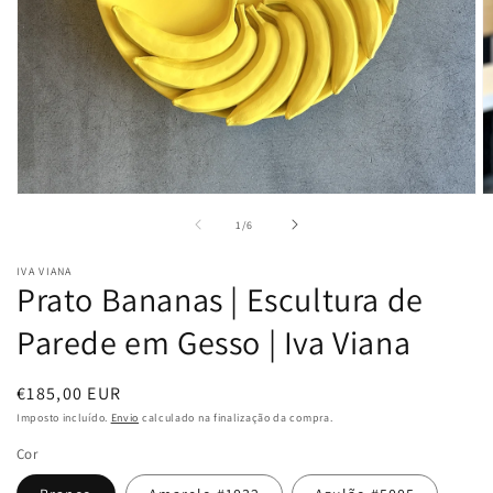
Abrir
A
conteúdo
c
de
1
/
6
multimédia
m
1
2
em
e
IVA VIANA
modal
m
Prato Bananas | Escultura de
Parede em Gesso | Iva Viana
Preço
€185,00 EUR
normal
Imposto incluído.
Envio
calculado na finalização da compra.
Cor