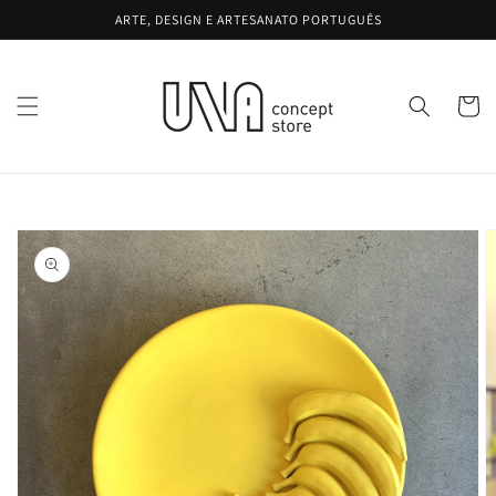
Saltar
ARTE, DESIGN E ARTESANATO PORTUGUÊS
para o
conteúdo
Carrinh
Saltar para
a
informação
do produto