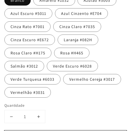
Branco
Amarelo #1032
Azulão #5005
Azul Escuro #5011
Azul Cinzento #E704
Cinza Rato #7001
Cinza Claro #7035
Cinza Escuro #E672
Laranja #082H
Rosa Claro #H175
Rosa #H465
Salmão #3012
Verde Escuro #6028
Verde Turquesa #6033
Vermelho Cereja #3017
Vermelhão #3031
Quantidade
Diminuir
Aumentar
a
a