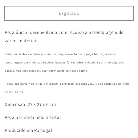
a
a
quantidade
quantidade
Esgotado
de
de
Era
Era
uma
uma
Peça única, desenvolvida com recurso a assemblagem de
vez...
vez...
Acto
Acto
vários materiais.
339
339
Cada um destes cenários é como um pequeno acto numa peça teatral, onde as
personagens em miniatura habitam lugares fantasiados, criados a partir de objectos
banais, mas inesperados, que fazem parte da nossa rotina.
Peças que narram estórias e integram o projecto “Era uma vez…”, que conta já
com mais
de 300 actos.
Dimensão: 27 x 27 x 6 cm
Peça assinada pelo artista.
Produzido em Portugal