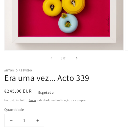
Abrir
A
conteúdo
c
de
1
/
7
multimédia
m
1
2
em
e
ANTÓNIO AZEVEDO
modal
m
Era uma vez... Acto 339
Preço
€245,00 EUR
Esgotado
normal
Imposto incluído.
Envio
calculado na finalização da compra.
Quantidade
Diminuir
Aumentar