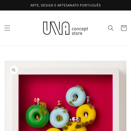
Saltar
ARTE, DESIGN E ARTESANATO PORTUGUÊS
para o
conteúdo
Carrinh
Saltar para
a
informação
do produto