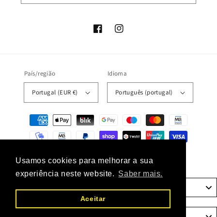
Facebook
Instagram
País/região
Idioma
Portugal (EUR €)
Português (portugal)
Métodos
de
pagamento
© 2026,
unaconceptstore
Com tecnologia Shopify
Usamos cookies para melhorar a sua
experiência neste website.
Saber mais.
Portugal
Aceitar
Language
Português (portugal)